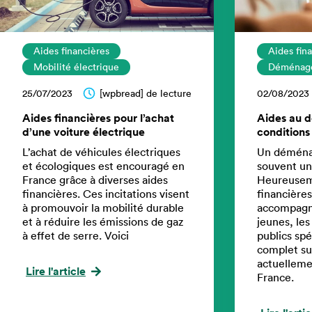
Aides financières
Aides fin
Mobilité électrique
Déménag
25/07/2023
[wpbread] de lecture
02/08/2023
Aides financières pour l’achat
Aides au 
d’une voiture électrique
conditions
L’achat de véhicules électriques
Un déména
et écologiques est encouragé en
souvent un
France grâce à diverses aides
Heureuseme
financières. Ces incitations visent
financières
à promouvoir la mobilité durable
accompagner
et à réduire les émissions de gaz
jeunes, les
à effet de serre. Voici
publics spé
complet sur
actuelleme
Lire l'article
France.