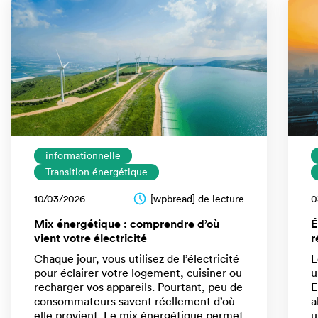
informationnelle
Transition énergétique
10/03/2026
[wpbread] de lecture
0
Mix énergétique : comprendre d’où
É
vient votre électricité
r
Chaque jour, vous utilisez de l’électricité
L
pour éclairer votre logement, cuisiner ou
u
recharger vos appareils. Pourtant, peu de
E
consommateurs savent réellement d’où
a
elle provient. Le mix énergétique permet
u