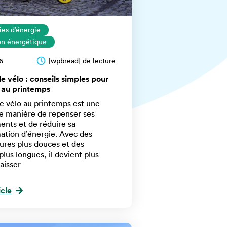
es d’énergie
ion énergétique
6
[wpbread] de lecture
e vélo : conseils simples pour
r au printemps
e vélo au printemps est une
e manière de repenser ses
nts et de réduire sa
tion d’énergie. Avec des
res plus douces et des
plus longues, il devient plus
laisser
icle