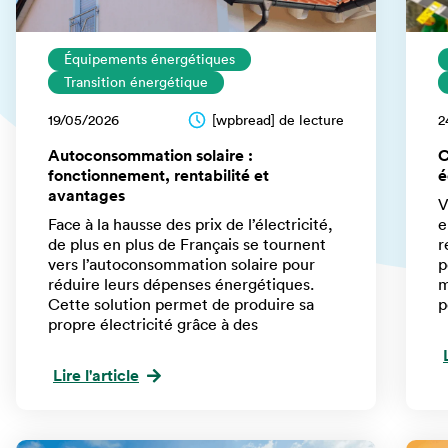
Équipements énergétiques
Transition énergétique
19/05/2026
[wpbread] de lecture
2
Autoconsommation solaire :
C
fonctionnement, rentabilité et
é
avantages
V
Face à la hausse des prix de l’électricité,
e
de plus en plus de Français se tournent
r
vers l’autoconsommation solaire pour
p
réduire leurs dépenses énergétiques.
m
Cette solution permet de produire sa
p
propre électricité grâce à des
Lire l'article