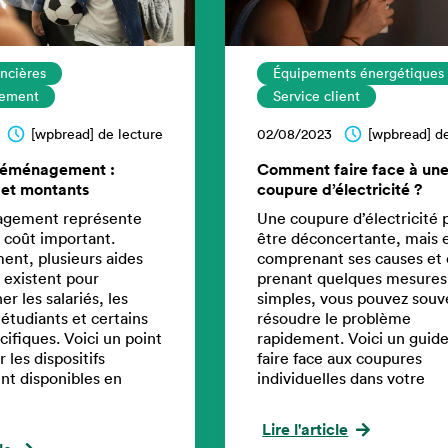
ancières
Équipements énergétiques
ement
Service client
[wpbread] de lecture
02/08/2023
[wpbread] de
déménagement :
Comment faire face à un
 et montants
coupure d’électricité ?
gement représente
Une coupure d’électricité 
 coût important.
être déconcertante, mais 
nt, plusieurs aides
comprenant ses causes et
 existent pour
prenant quelques mesures
 les salariés, les
simples, vous pouvez souv
 étudiants et certains
résoudre le problème
cifiques. Voici un point
rapidement. Voici un guid
 les dispositifs
faire face aux coupures
nt disponibles en
individuelles dans votre
Lire l'article