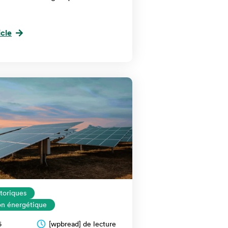
icle
storiques
ion énergétique
6
[wpbread] de lecture