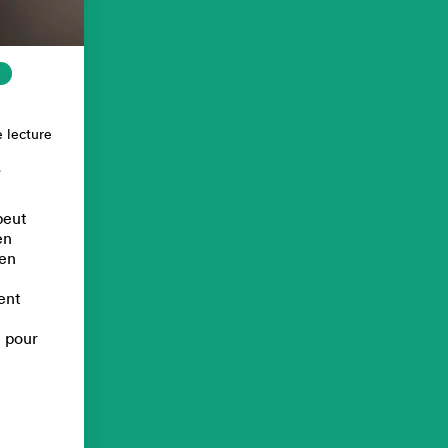
 lecture
e
peut
en
 en
ent
e pour