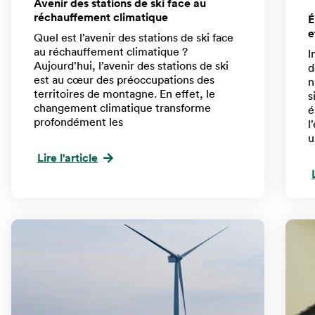
Avenir des stations de ski face au
réchauffement climatique
É
e
Quel est l’avenir des stations de ski face
au réchauffement climatique ?
I
Aujourd’hui, l’avenir des stations de ski
d
est au cœur des préoccupations des
n
territoires de montagne. En effet, le
s
changement climatique transforme
é
profondément les
l
u
Lire l'article