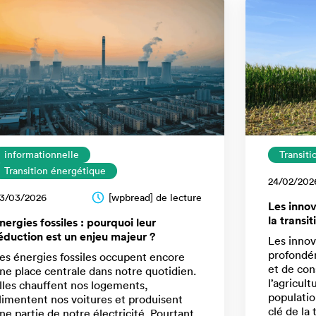
informationnelle
Transit
Transition énergétique
24/02/202
3/03/2026
[wpbread] de lecture
Les innov
la transi
nergies fossiles : pourquoi leur
éduction est un enjeu majeur ?
Les innov
profondé
es énergies fossiles occupent encore
et de co
ne place centrale dans notre quotidien.
l’agricult
lles chauffent nos logements,
populatio
limentent nos voitures et produisent
clé de la
ne partie de notre électricité. Pourtant,