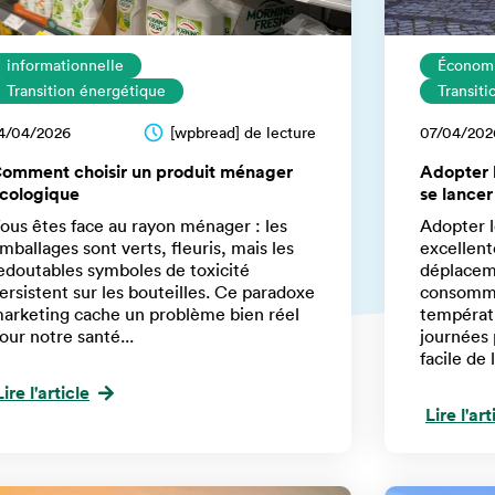
informationnelle
Économi
Transition énergétique
Transit
4/04/2026
[wpbread] de lecture
07/04/202
omment choisir un produit ménager
Adopter l
cologique
se lance
ous êtes face au rayon ménager : les
Adopter l
mballages sont verts, fleuris, mais les
excellent
edoutables symboles de toxicité
déplaceme
ersistent sur les bouteilles. Ce paradoxe
consomma
arketing cache un problème bien réel
températu
our notre santé...
journées 
facile de 
Lire l'article
Lire l'art