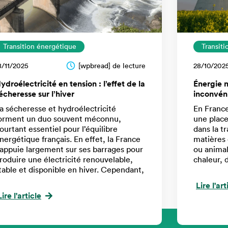
Transition énergétique
Transit
8/11/2025
[wpbread] de lecture
28/10/202
ydroélectricité en tension : l’effet de la
Énergie n
écheresse sur l’hiver
inconvén
a sécheresse et hydroélectricité
En France
orment un duo souvent méconnu,
une place
ourtant essentiel pour l’équilibre
dans la t
nergétique français. En effet, la France
matières 
’appuie largement sur ses barrages pour
ou animal
roduire une électricité renouvelable,
chaleur, 
table et disponible en hiver. Cependant,
Lire l'art
Lire l'article