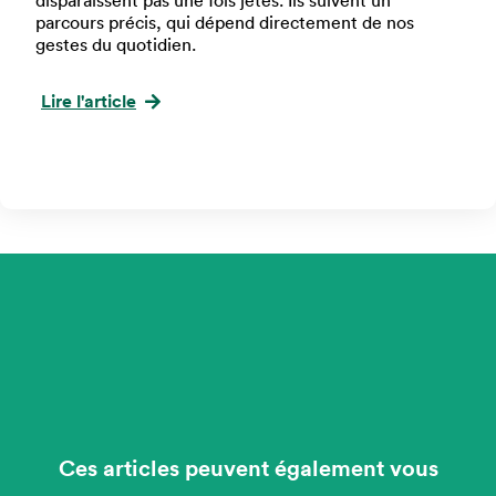
disparaissent pas une fois jetés. Ils suivent un
parcours précis, qui dépend directement de nos
gestes du quotidien.
Lire l'article
Précédent
1
2
3
4
5
6
7
8
9
10
11
12
13
14
Suivant
Ces articles peuvent également vous