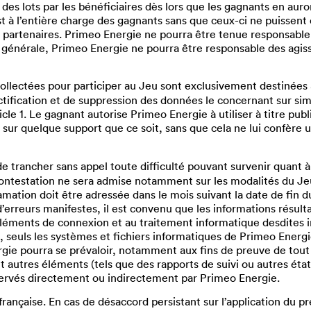
des lots par les bénéficiaires dès lors que les gagnants en auro
 est à l’entière charge des gagnants sans que ceux-ci ne puiss
u partenaires. Primeo Energie ne pourra être tenue responsabl
re générale, Primeo Energie ne pourra être responsable des a
ollectées pour participer au Jeu sont exclusivement destinées
rectification et de suppression des données le concernant sur s
le 1. Le gagnant autorise Primeo Energie à utiliser à titre publi
ur quelque support que ce soit, sans que cela ne lui confère 
e trancher sans appel toute difficulté pouvant survenir quant à 
ntestation ne sera admise notamment sur les modalités du Jeu, 
lamation doit être adressée dans le mois suivant la date de fin
’erreurs manifestes, il est convenu que les informations résul
éléments de connexion et au traitement informatique desdites i
seuls les systèmes et fichiers informatiques de Primeo Energie 
e pourra se prévaloir, notamment aux fins de preuve de tout a
 autres éléments (tels que des rapports de suivi ou autres éta
servés directement ou indirectement par Primeo Energie.
française. En cas de désaccord persistant sur l’application du p