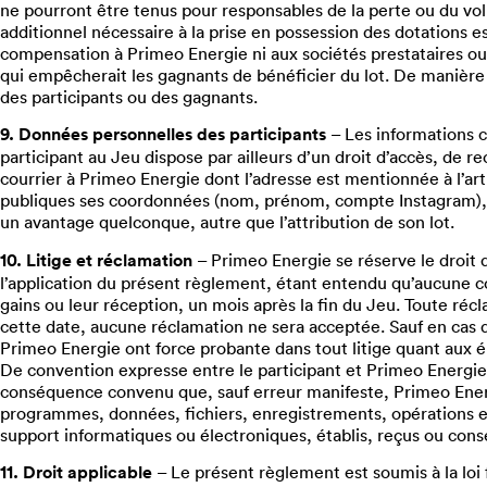
ne pourront être tenus pour responsables de la perte ou du vol 
additionnel nécessaire à la prise en possession des dotations
compensation à Primeo Energie ni aux sociétés prestataires o
qui empêcherait les gagnants de bénéficier du lot. De maniè
des participants ou des gagnants.
9. Données personnelles des participants
– Les informations c
participant au Jeu dispose par ailleurs d’un droit d’accès, de 
courrier à Primeo Energie dont l’adresse est mentionnée à l’artic
publiques ses coordonnées (nom, prénom, compte Instagram), s
un avantage quelconque, autre que l’attribution de son lot.
10. Litige et réclamation
– Primeo Energie se réserve le droit d
l’application du présent règlement, étant entendu qu’aucune co
gains ou leur réception, un mois après la fin du Jeu. Toute réc
cette date, aucune réclamation ne sera acceptée. Sauf en cas d
Primeo Energie ont force probante dans tout litige quant aux 
De convention expresse entre le participant et Primeo Energie, 
conséquence convenu que, sauf erreur manifeste, Primeo Energi
programmes, données, fichiers, enregistrements, opérations et
support informatiques ou électroniques, établis, reçus ou con
11. Droit applicable
– Le présent règlement est soumis à la loi 