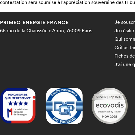
contestation sera soumise à l’appréciation souveraine des trib
Je souscr
PRIMEO ENERGIE FRANCE
66 rue de la Chaussée d'Antin, 75009 Paris
Je résili
Qui somm
Grilles ta
Fiches de
J’ai une 