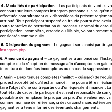
4. Modalités de participation
– Les participants doivent suiv
concours sur leurs comptes Instagram personnels, ainsi qu’en 
effectuée contrairement aux dispositions du présent règlement 
attribué. Tout participant suspecté de fraude pourra être exclu
toute tentative de perturbation du processus normal du déroule
participation incomplète, erronée ou illisible, volontairement
considérée comme nulle.
5. Désignation du gagnant
– Le gagnant sera choisi par tirage
instagram.php
6. Annonce du gagnant
– Le gagnant sera annoncé sur l’Insta
compter de la réception du message afin d’accepter son gain pa
fourniture de données incomplètes ou en cas de suppression o
7. Gain
– Deux tenues complètes (maillot + cuissard) de l’équip
prix est accepté tel qu’il est annoncé. Il ne pourra être ni éch
faire l’objet d’une contrepartie ou d’un équivalent financier. L
tout état de cause, le participant est seul responsable de son 
possibilité de remplacer le prix par un prix d’une valeur équiv
comme monnaie de référence, si des circonstances extérieures 
gagnant sera tenu informé des éventuels changements.