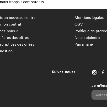
unaux français compétents.
is un nouveau contrat
Mentions légales
e mon contrat
CGV
es-nous ?
Politique de prote
rifaires des offres
Nous rejoindre
scriptives des offres
Parrainage
question
Suivez-nous :
Je m'insc