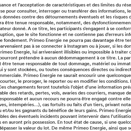
sance et l’acceptation de caractéristiques et des limites du r
 pour consulter, interroger ou transférer des informations, les
ines données contre des détournements éventuels et les risques
urra être tenue responsable, notamment, des dysfonctionnement
ateur donné. A ce titre, les participants s’engagent à se confo
ruption, que le site fonctionne et ne contienne pas d’erreurs in
ce fondement. Primeo Energie ne pourra pas davantage être te
rvenaient pas à se connecter à Instagram ou à jouer, si les donn
eo Energie, lui arriveraient illisibles ou impossible à traiter
pourront prétendre à aucun dédommagement à ce titre. La parti
rait être tenue responsable de tout dommage, matériel ou imm
i y sont stockées, ou toutes conséquences directes ou indirec
mmerciale. Primeo Energie ne saurait encourir une quelconque r
courter, le proroger, le reporter ou en modifier les conditions. 
. Ces changements feront toutefois l’objet d’une information pr
le des retards, pertes, vols, avaries des courriers, manque de l
 responsable et aucun recours ne pourra être engagé contre ell
s, intempéries…), cas fortuits ou faits d’un tiers, privant no
eu et/ou les gagnants du bénéfice de leurs gains. Primeo Energie
es des éventuels incidents pouvant intervenir dans l’utilisation
 en auront pris possession. En tout état de cause, si une quelc
épasser la valeur du lot. De même Primeo Energie, ainsi que se