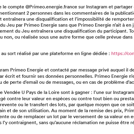
re le compte @Primeo.energie.france sur Instagram et partager e
mentionnant 2 personnes dans les commentaires de la publicatio
entraînera une disqualification et l’impossibilité de remporte
 du Jeu par Primeo Energie sans que Primeo Energie n’ait à en j
ment du Jeu entraînera une disqualification du participant. To
 ou non, ou réalisée sous une autre forme que celle prévue dans
 au sort réalisé par une plateforme en ligne dédiée :
https://c
gram Primeo Energie et contacté par message privé auquel il de
r écrit et fournir ses données personnelles. Primeo Energie n’
u de perte d’email ou de messages, ou en cas de problème d’ac
e Vendée U Pays de la Loire sont à gagner : l’une sur Instagram
angé contre leur valeur en espèces ou contre tout bien ou presta
a revente ou le transfert des lots, par quelque moyen que ce soit
gain et de son utilisation. Au moment de la remise des prix, Pri
alente ou de remplacer un lot par le versement de sa valeur en 
l’y contraignent, sans qu’aucune réclamation ne puisse être r