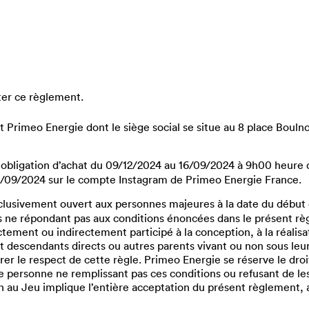
ter ce règlement.
 Primeo Energie dont le siège social se situe au 8 place Boulno
 obligation d’achat du 09/12/2024 au 16/09/2024 à 9h00 heure d
16/09/2024 sur le compte Instagram de Primeo Energie France.
xclusivement ouvert aux personnes majeures à la date du début 
s ne répondant pas aux conditions énoncées dans le présent r
ement ou indirectement participé à la conception, à la réalisat
t descendants directs ou autres parents vivant ou non sous leur
surer le respect de cette règle. Primeo Energie se réserve le dr
te personne ne remplissant pas ces conditions ou refusant de les
on au Jeu implique l’entière acceptation du présent règlement, a