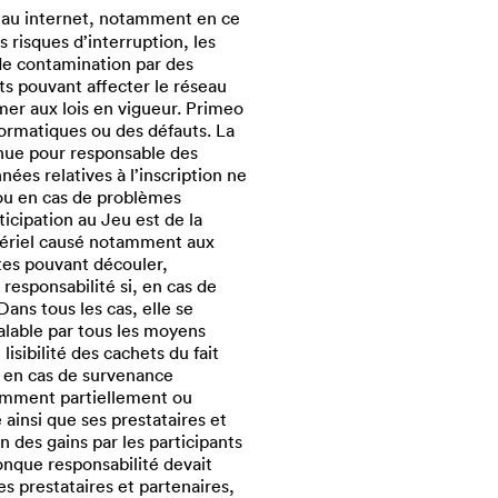
éseau internet, notamment en ce
 risques d’interruption, les
 de contamination par des
s pouvant affecter le réseau
rmer aux lois en vigueur. Primeo
formatiques ou des défauts. La
nue pour responsable des
ées relatives à l’inscription ne
 ou en cas de problèmes
cipation au Jeu est de la
atériel causé notamment aux
tes pouvant découler,
esponsabilité si, en cas de
Dans tous les cas, elle se
éalable par tous les moyens
isibilité des cachets du fait
e en cas de survenance
tamment partiellement ou
 ainsi que ses prestataires et
 des gains par les participants
onque responsabilité devait
s prestataires et partenaires,