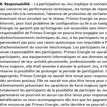
8. Responsabilité
– La participation au Jeu implique la connais
qui concerne les performances techniques, les temps de réponse
risques liés à la connexion, l’absence de protection de certa
éventuels virus circulant sur le réseau. Primeo Energie ne po
Internet, pour tout problème de configuration ou lié à un navig
Energie ne garantit pas qu’Instagram soit accessible sans inter
responsabilité de Primeo Energie ne pourra être engagée sur 
dysfonctionnements techniques du Jeu, si les participants ne pa
parvenaient pas pour une raison quelconque non imputable à Prim
d’acheminement du courrier électronique. Les participants ne 
seule responsabilité des participants. Primeo Energie ne sau
participants, aux équipements informatiques et aux données qu
notamment de leur activité personnelle, professionnelle ou co
force majeure, elle était amenée à annuler le présent Jeu, à l’é
réserve la possibilité de prolonger la période de participation
appropriés. Primeo Energie ne saurait être tenue pour responsab
des services postaux. Elle ne saurait non plus être tenue pour
d’événements présentant les caractères de force majeure (grève
totalement les participants de la possibilité de participer au J
partenaires ne pourront en aucun cas être tenus pour responsabl
bénéficiaires ou leurs accompagnants dès lors que les gagnants
être encourue par Primeo Energie, cette dernière ne pourrait d